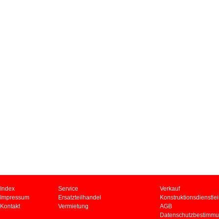
Index
Service
Verkauf
Impressum
Ersatzteilhandel
Konstruktionsdienstle
Kontakt
Vermietung
AGB
Datenschutzbestimm