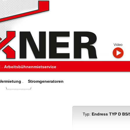
Arbeitsbühnenmietservice
:
..
Vermietung
.
Stromgeneratoren
\.........................../
Typ:
Endress TYP D BS/