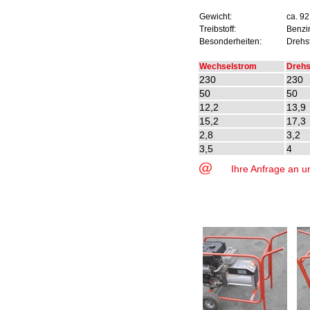
Gewicht:
ca. 92
Treibstoff:
Benzin
Besonderheiten:
Drehs
Wechselstrom
Drehs
230
230
50
50
12,2
13,9
15,2
17,3
2,8
3,2
3,5
4
Ihre Anfrage an u