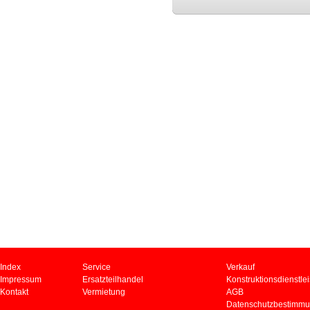
Index
Service
Verkauf
Impressum
Ersatzteilhandel
Konstruktionsdienstle
Kontakt
Vermietung
AGB
Datenschutzbestimm