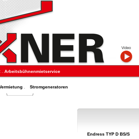
Arbeitsbühnenmietservice
:
..
Vermietung
.
Stromgeneratoren
\.........................../
Endress TYP D BS/S