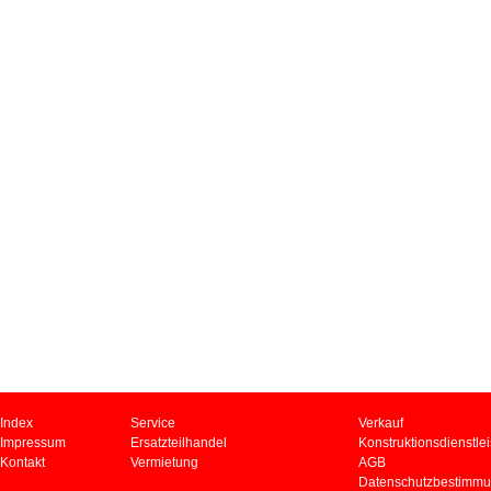
Index
Service
Verkauf
Impressum
Ersatzteilhandel
Konstruktionsdienstle
Kontakt
Vermietung
AGB
Datenschutzbestimm