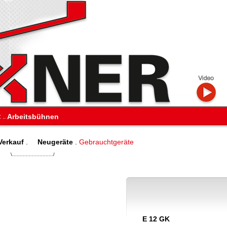
Arbeitsbühnen
:
..
Verkauf
.
Neugeräte
.
Gebrauchtgeräte
\.........................../
E 12 GK