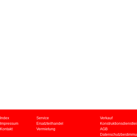
Index
Service
Verkauf
Impressum
Ersatzteilhandel
Konstruktionsdienstle
Kontakt
Vermietung
AGB
Datenschutzbestimm